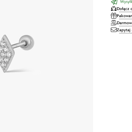
Wysył
Dołącz 
Pakowan
Darmowa
Zapytaj