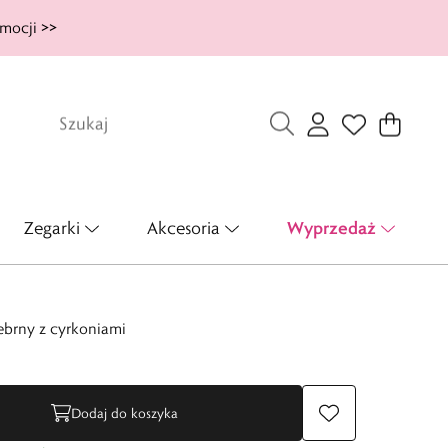
mocji >>
Wyprzedaż
Zegarki
Akcesoria
ebrny z cyrkoniami
Dodaj do koszyka