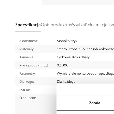
Specyfikacja
Opis produktu
Wysyłka
Reklamacje i z
Asortyment:
Monokolczyk
Materiały:
Srebro, Próba: 925, Sposób wykończ
Kamienie:
Cyrkonie, Kolor: Biały
Masa produktu [g]:
0.5000
Parametry:
Wymiary elementu ozdobnego: długoś
Dla kogo:
Dla każdego
Marka:
W.KRUK
Producent:
W.KRUK S.A
Zgoda
ul. Pilotów 10, 31-462 Kraków
e-mail:
gspr@wkruk.pl