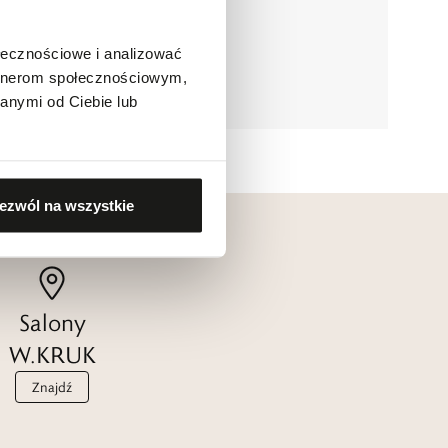
ołecznościowe i analizować
artnerom społecznościowym,
anymi od Ciebie lub
ezwól na wszystkie
Salony
W.KRUK
Znajdź