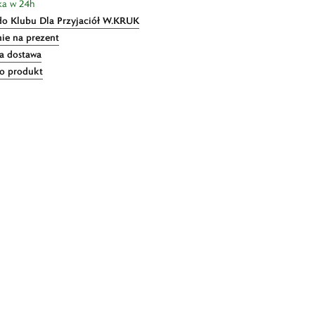
ka w 24h
do Klubu Dla Przyjaciół W.KRUK
ie na prezent
 dostawa
 o produkt