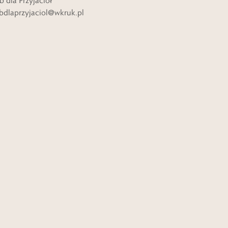
b dla Przyjaciół
bdlaprzyjaciol@wkruk.pl