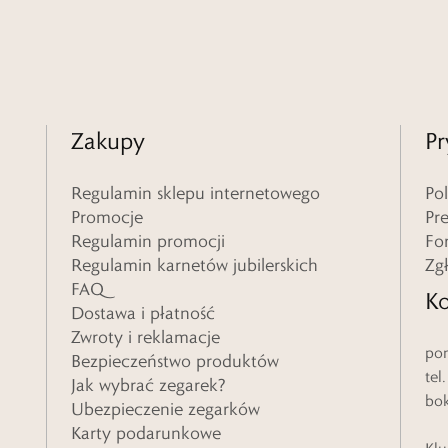
Zakupy
Pr
Regulamin sklepu internetowego
Po
Promocje
Pr
Regulamin promocji
Fo
Regulamin karnetów jubilerskich
Zg
FAQ
Ko
Dostawa i płatność
Zwroty i reklamacje
pon
Bezpieczeństwo produktów
tel
Jak wybrać zegarek?
bo
Ubezpieczenie zegarków
Karty podarunkowe