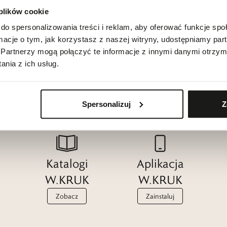
 plików cookie
do spersonalizowania treści i reklam, aby oferować funkcje sp
ormacje o tym, jak korzystasz z naszej witryny, udostępniamy p
Partnerzy mogą połączyć te informacje z innymi danymi otrzym
nia z ich usług.
Spersonalizuj
Z
Katalogi
Aplikacja
W.KRUK
W.KRUK
Zobacz
Zainstaluj