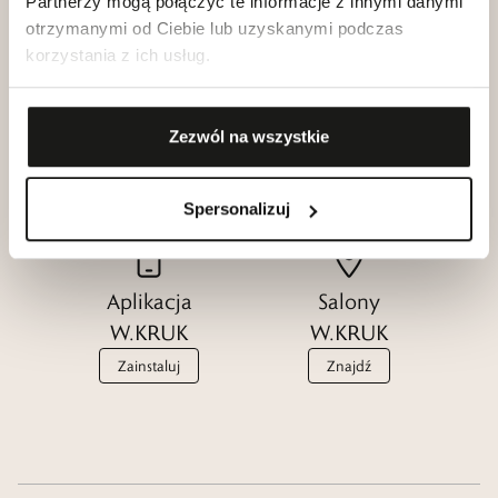
Partnerzy mogą połączyć te informacje z innymi danymi
otrzymanymi od Ciebie lub uzyskanymi podczas
korzystania z ich usług.
Klub dla
Katalogi
Przyjaciół
Zezwól na wszystkie
W.KRUK
W.KRUK
Zobacz
Dołącz
Spersonalizuj
Aplikacja
Salony
W.KRUK
W.KRUK
Zainstaluj
Znajdź