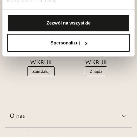
Katalogi
korzystania z ich usług.
Przyjaciół
W.KRUK
W.KRUK
Zobacz
Zezwól na wszystkie
Dołącz
Spersonalizuj
Aplikacja
Salony
W.KRUK
W.KRUK
Zainstaluj
Znajdź
O nas