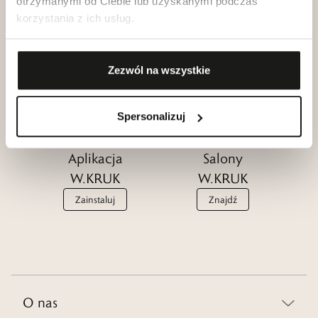
otrzymanymi od Ciebie lub uzyskanymi podczas
korzystania z ich usług.
Klub dla
Katalogi
Przyjaciół
W.KRUK
W.KRUK
Zezwól na wszystkie
Zobacz
Dołącz
Spersonalizuj
Aplikacja
Salony
W.KRUK
W.KRUK
Zainstaluj
Znajdź
O nas