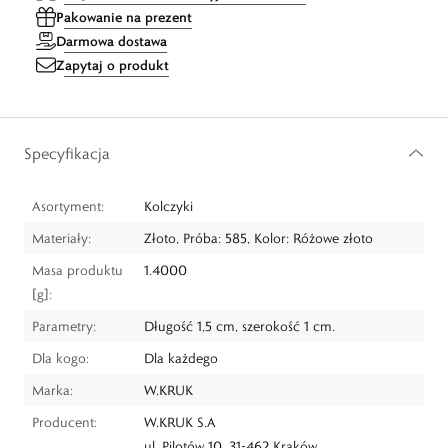
Pakowanie na prezent
Darmowa dostawa
Zapytaj o produkt
Specyfikacja
Asortyment:
Kolczyki
Materiały:
Złoto, Próba: 585, Kolor: Różowe złoto
Masa produktu
1.4000
[g]:
Parametry:
Długość 1,5 cm, szerokość 1 cm.
Dla kogo:
Dla każdego
Marka:
W.KRUK
Producent:
W.KRUK S.A
ul. Pilotów 10, 31-462 Kraków