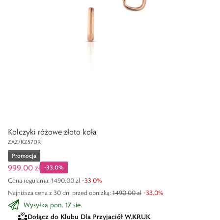
Kolczyki różowe złoto koła
ZAZ/KZ570R
Promocja
999,00 zł
-
33,0
%
Cena regularna
:
1490,00 zł
-
33,0
%
Najniższa cena z 30 dni przed obniżką:
1490,00 zł
-
33,0
%
Wysyłka pon. 17 sie.
Dołącz do Klubu Dla Przyjaciół W.KRUK