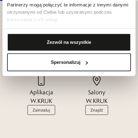
Partnerzy mogą połączyć te informacje z innymi danymi
otrzymanymi od Ciebie lub uzyskanymi podczas
korzystania z ich usług.
Klub dla
Katalogi
Zezwól na wszystkie
Przyjaciół
W.KRUK
W.KRUK
Zobacz
Dołącz
Spersonalizuj
Aplikacja
Salony
W.KRUK
W.KRUK
Zainstaluj
Znajdź