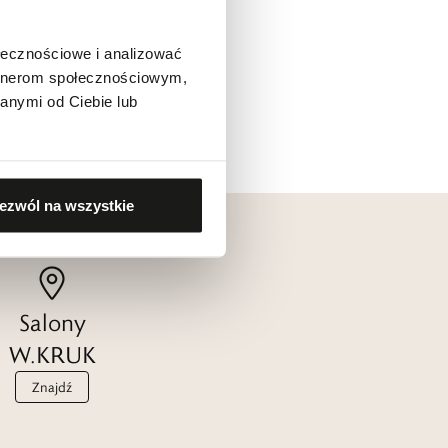
ołecznościowe i analizować
artnerom społecznościowym,
anymi od Ciebie lub
ezwól na wszystkie
Salony
W.KRUK
Znajdź