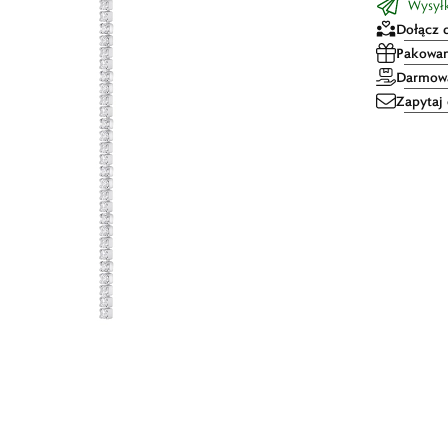
Wysył
Dołącz 
Pakowan
Darmowa
Zapytaj