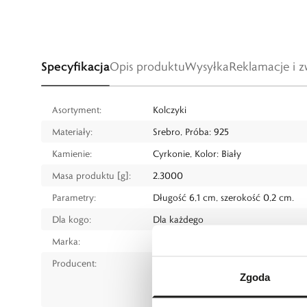
Specyfikacja
Opis produktu
Wysyłka
Reklamacje i z
Asortyment:
Kolczyki
Materiały:
Srebro, Próba: 925
Kamienie:
Cyrkonie, Kolor: Biały
Masa produktu [g]:
2.3000
Parametry:
Długość 6,1 cm, szerokość 0,2 cm.
Dla kogo:
Dla każdego
Marka:
W.KRUK
Producent:
W.KRUK S.A
Zgoda
ul. Pilotów 10, 31-462 Kraków
e-mail:
gspr@wkruk.pl