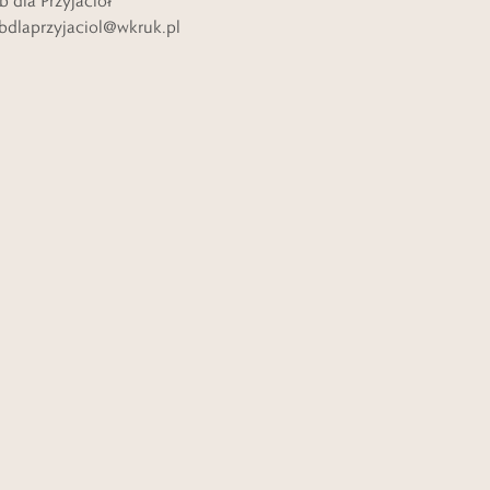
b dla Przyjaciół
bdlaprzyjaciol@wkruk.pl