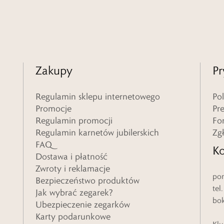
Zakupy
Pr
Regulamin sklepu internetowego
Po
Promocje
Pr
Regulamin promocji
Fo
Regulamin karnetów jubilerskich
Zg
FAQ
Ko
Dostawa i płatność
Zwroty i reklamacje
pon
Bezpieczeństwo produktów
tel
Jak wybrać zegarek?
bo
Ubezpieczenie zegarków
Karty podarunkowe