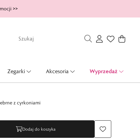
mocji >>
Wyprzedaż
Zegarki
Akcesoria
rebrne z cyrkoniami
Dodaj do koszyka