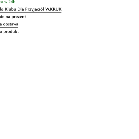
ka w 24h
do Klubu Dla Przyjaciół W.KRUK
ie na prezent
 dostawa
 o produkt