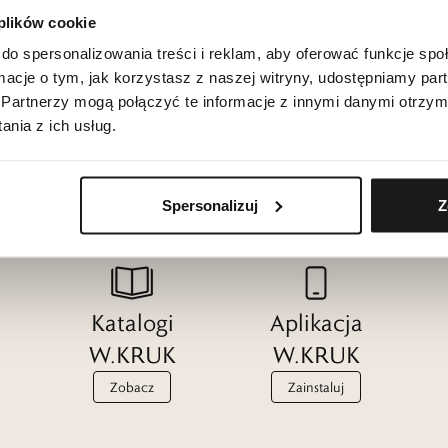
 plików cookie
do spersonalizowania treści i reklam, aby oferować funkcje sp
ormacje o tym, jak korzystasz z naszej witryny, udostępniamy p
Partnerzy mogą połączyć te informacje z innymi danymi otrzym
nia z ich usług.
Spersonalizuj
Z
Katalogi
Aplikacja
W.KRUK
W.KRUK
Zobacz
Zainstaluj