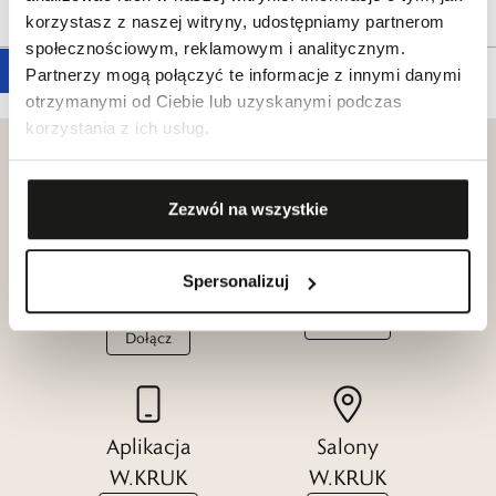
Tagi
korzystasz z naszej witryny, udostępniamy partnerom
społecznościowym, reklamowym i analitycznym.
Partnerzy mogą połączyć te informacje z innymi danymi
otrzymanymi od Ciebie lub uzyskanymi podczas
korzystania z ich usług.
Zezwól na wszystkie
Klub dla
Katalogi
Przyjaciół
Spersonalizuj
W.KRUK
W.KRUK
Zobacz
Dołącz
Aplikacja
Salony
W.KRUK
W.KRUK