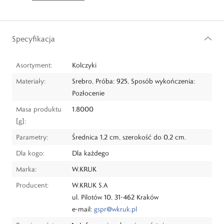
Specyfikacja
Asortyment:
Kolczyki
Materiały:
Srebro, Próba: 925, Sposób wykończenia:
Pozłocenie
Masa produktu
1.8000
[g]:
Parametry:
Średnica 1,2 cm, szerokość do 0,2 cm.
Dla kogo:
Dla każdego
Marka:
W.KRUK
Producent:
W.KRUK S.A
ul. Pilotów 10, 31-462 Kraków
e-mail:
gspr@wkruk.pl