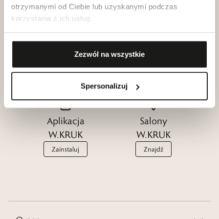
otrzymanymi od Ciebie lub uzyskanymi podczas
korzystania z ich usług.
Klub dla
Katalogi
Przyjaciół
W.KRUK
Zezwól na wszystkie
W.KRUK
Zobacz
Dołącz
Spersonalizuj
Aplikacja
Salony
W.KRUK
W.KRUK
Zainstaluj
Znajdź