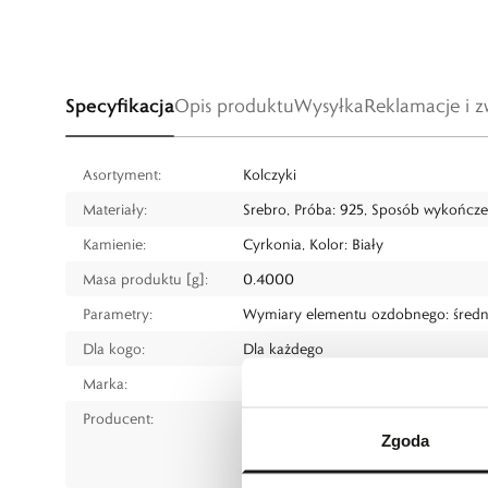
Specyfikacja
Opis produktu
Wysyłka
Reklamacje i z
Asortyment:
Kolczyki
Materiały:
Srebro, Próba: 925, Sposób wykończ
Kamienie:
Cyrkonia, Kolor: Biały
Masa produktu [g]:
0.4000
Parametry:
Wymiary elementu ozdobnego: średn
Dla kogo:
Dla każdego
Marka:
W.KRUK
Producent:
W.KRUK S.A
Zgoda
ul. Pilotów 10, 31-462 Kraków
e-mail:
gspr@wkruk.pl