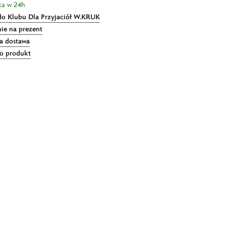
ka w 24h
do Klubu Dla Przyjaciół W.KRUK
ie na prezent
 dostawa
 o produkt