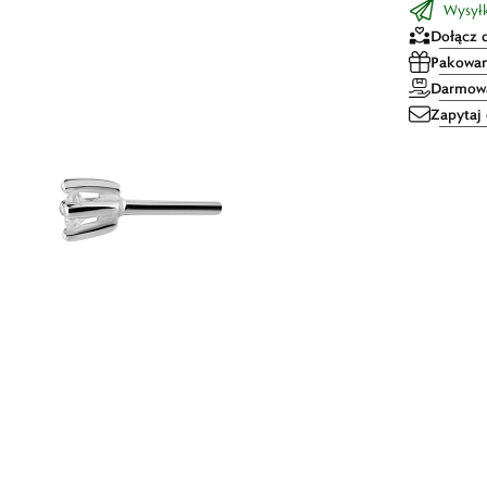
Wysył
Dołącz 
Pakowan
Darmowa
Zapytaj