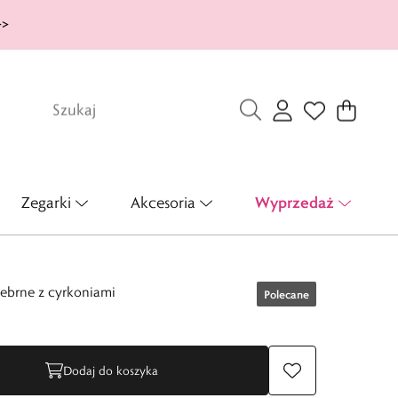
>>
Wyprzedaż
Zegarki
Akcesoria
rebrne z cyrkoniami
Polecane
Dodaj do koszyka