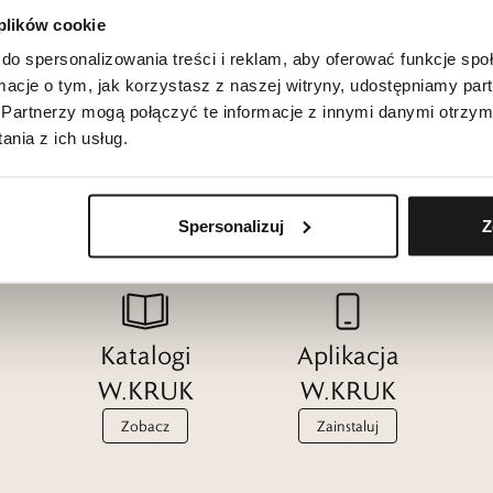
 plików cookie
do spersonalizowania treści i reklam, aby oferować funkcje sp
ormacje o tym, jak korzystasz z naszej witryny, udostępniamy p
Partnerzy mogą połączyć te informacje z innymi danymi otrzym
nia z ich usług.
Spersonalizuj
Z
Katalogi
Aplikacja
W.KRUK
W.KRUK
Zobacz
Zainstaluj