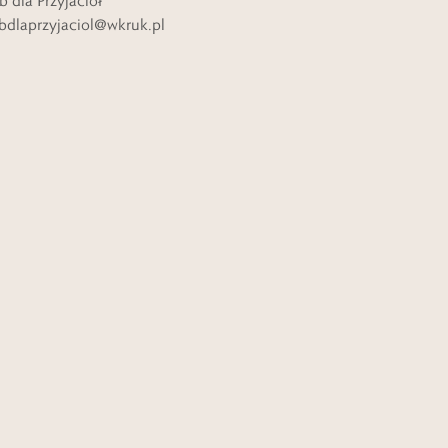
b dla Przyjaciół
bdlaprzyjaciol@wkruk.pl