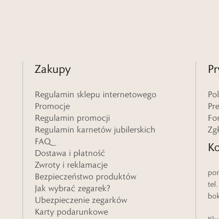
Zakupy
Pr
Regulamin sklepu internetowego
Po
Promocje
Pr
Regulamin promocji
Fo
Regulamin karnetów jubilerskich
Zg
FAQ
Ko
Dostawa i płatność
Zwroty i reklamacje
pon
Bezpieczeństwo produktów
tel
Jak wybrać zegarek?
bo
Ubezpieczenie zegarków
Karty podarunkowe