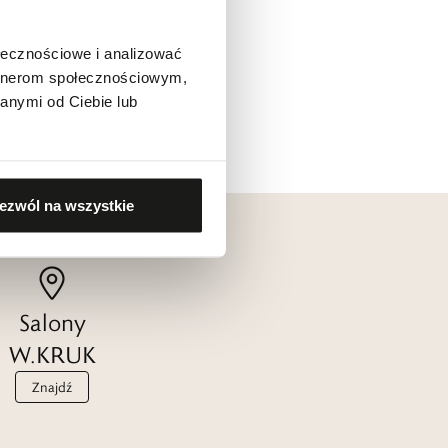
ołecznościowe i analizować
artnerom społecznościowym,
anymi od Ciebie lub
ezwól na wszystkie
Salony
W.KRUK
Znajdź