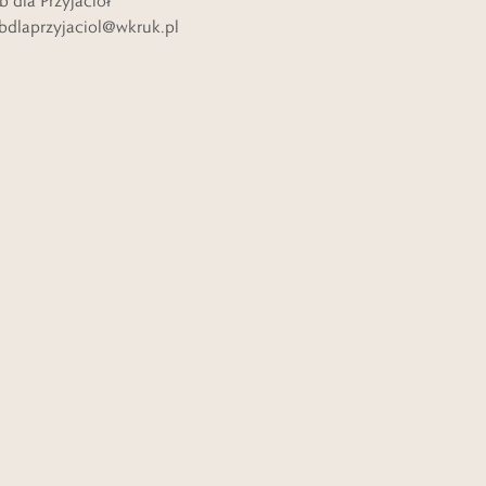
b dla Przyjaciół
bdlaprzyjaciol@wkruk.pl