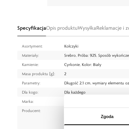
Specyfikacja
Opis produktu
Wysyłka
Reklamacje i z
Asortyment:
Kolczyki
Materiały:
Srebro, Próba: 925, Sposób wykończ
Kamienie:
Cyrkonie, Kolor: Biały
Masa produktu [g]:
2
Parametry:
Długość 2,1 cm, wymiary elementu o
Dla kogo:
Dla każdego
Marka:
W.KRUK
Producent:
W.KRUK S.A
Zgoda
ul. Pilotów 10, 31-462 Kraków
e-mail:
gspr@wkruk.pl