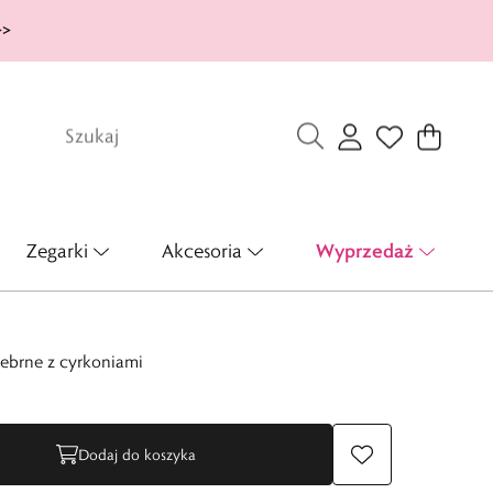
>>
Wyprzedaż
Zegarki
Akcesoria
rebrne z cyrkoniami
Dodaj do koszyka