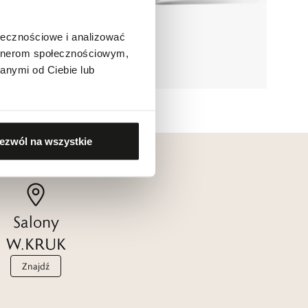
ołecznościowe i analizować
artnerom społecznościowym,
anymi od Ciebie lub
ezwól na wszystkie
Salony
W.KRUK
Znajdź