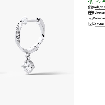
Wysyłka
Dołącz 
Pakowan
Darmowa
Zapytaj