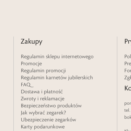
Zakupy
Pr
Regulamin sklepu internetowego
Po
Promocje
Pr
Regulamin promocji
Fo
Regulamin karnetów jubilerskich
Zg
FAQ
Ko
Dostawa i płatność
Zwroty i reklamacje
pon
Bezpieczeństwo produktów
tel
Jak wybrać zegarek?
bo
Ubezpieczenie zegarków
Karty podarunkowe