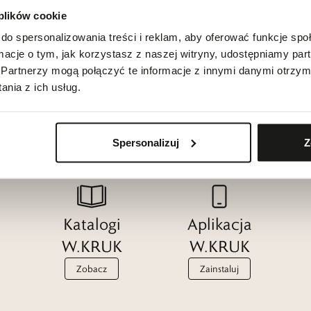
 plików cookie
do spersonalizowania treści i reklam, aby oferować funkcje sp
ormacje o tym, jak korzystasz z naszej witryny, udostępniamy p
Partnerzy mogą połączyć te informacje z innymi danymi otrzym
nia z ich usług.
Spersonalizuj
Z
Katalogi
Aplikacja
W.KRUK
W.KRUK
Zobacz
Zainstaluj