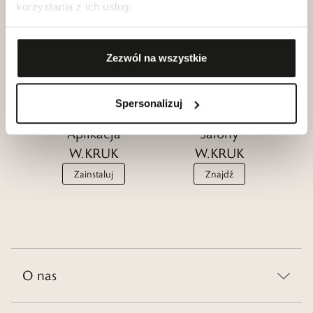
Klub dla
korzystania z ich usług.
Katalogi
Przyjaciół
W.KRUK
W.KRUK
Zobacz
Zezwól na wszystkie
Dołącz
Spersonalizuj
Aplikacja
Salony
W.KRUK
W.KRUK
Zainstaluj
Znajdź
O nas