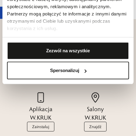
społecznościowym, reklamowym i analitycznym.
Partnerzy mogą połączyć te informacje z innymi danymi
otrzymanymi od Ciebie lub uzyskanymi podczas
korzystania z ich usług.
Zezwól na wszystkie
Klub dla
Katalogi
Przyjaciół
W.KRUK
W.KRUK
Spersonalizuj
Zobacz
Dołącz
Aplikacja
Salony
W.KRUK
W.KRUK
Zainstaluj
Znajdź