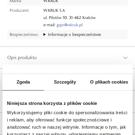
Marka:
W.KRUK
Producent:
W.KRUK S.A
ul. Pilotów 10, 31-462 Kraków
e-mail:
gspr@wkruk.pl
Bezpieczeństwo:
Informacje o bezpieczeństwie
Opis produktu
Wysyłka
Zgoda
Szczegóły
O plikach cookies
Reklamacje i zwroty
Niniejsza strona korzysta z plików cookie
Wykorzystujemy pliki cookie do spersonalizowania treści
i reklam, aby oferować funkcje społecznościowe i
Tagi
analizować ruch w naszej witrynie. Informacje o tym, jak
korzystasz z naszej witryny, udostępniamy partnerom