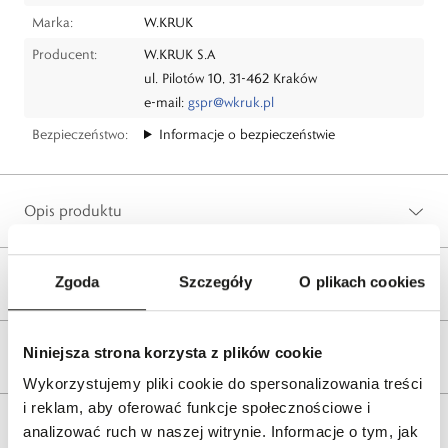
Marka:
W.KRUK
Producent:
W.KRUK S.A
ul. Pilotów 10, 31-462 Kraków
e-mail:
gspr@wkruk.pl
Bezpieczeństwo:
Informacje o bezpieczeństwie
Opis produktu
Zgoda
Szczegóły
O plikach cookies
Wysyłka
Niniejsza strona korzysta z plików cookie
Reklamacje i zwroty
Wykorzystujemy pliki cookie do spersonalizowania treści
i reklam, aby oferować funkcje społecznościowe i
Tagi
analizować ruch w naszej witrynie. Informacje o tym, jak