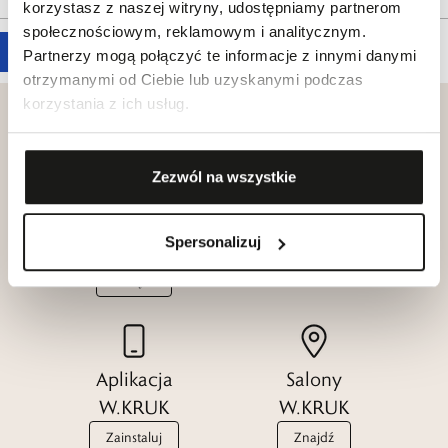
korzystasz z naszej witryny, udostępniamy partnerom
społecznościowym, reklamowym i analitycznym.
Partnerzy mogą połączyć te informacje z innymi danymi
otrzymanymi od Ciebie lub uzyskanymi podczas
korzystania z ich usług.
Zezwól na wszystkie
Klub dla
Katalogi
Przyjaciół
W.KRUK
Spersonalizuj
W.KRUK
Zobacz
Dołącz
Aplikacja
Salony
W.KRUK
W.KRUK
Zainstaluj
Znajdź