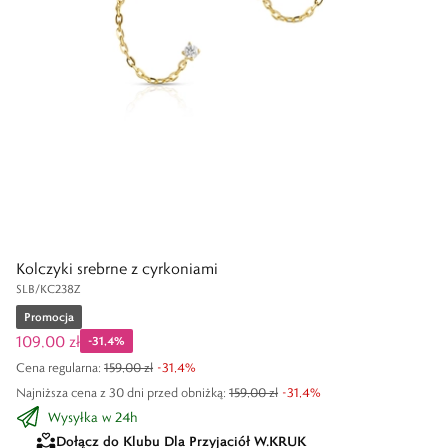
Kolczyki srebrne z cyrkoniami
SLB/KC238Z
Promocja
109,00 zł
-
31,4
%
Cena regularna
:
159,00 zł
-
31,4
%
Najniższa cena z 30 dni przed obniżką:
159,00 zł
-
31,4
%
Wysyłka w 24h
Dołącz do Klubu Dla Przyjaciół W.KRUK