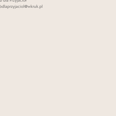
b dla Przyjaciół
bdlaprzyjaciol@wkruk.pl