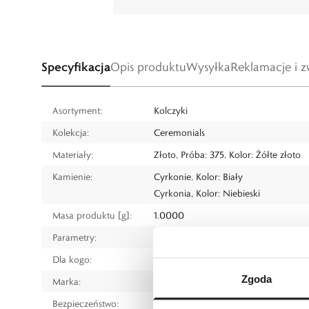
Specyfikacja
Opis produktu
Wysyłka
Reklamacje i z
Asortyment:
Kolczyki
Kolekcja:
Ceremonials
Materiały:
Złoto, Próba: 375, Kolor: Żółte złoto
Kamienie:
Cyrkonie, Kolor: Biały
Cyrkonia, Kolor: Niebieski
Masa produktu [g]:
1.0000
Parametry:
Wymiary elementu ozdobnego: średn
Dla kogo:
Dla każdego
Zgoda
Marka:
W.KRUK
Bezpieczeństwo:
Informacje o bezpieczeństwie