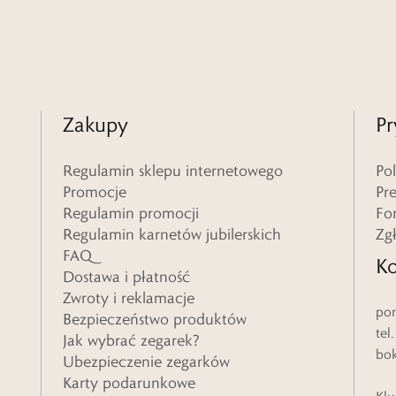
Zakupy
Pr
Regulamin sklepu internetowego
Po
Promocje
Pr
Regulamin promocji
Fo
Regulamin karnetów jubilerskich
Zg
FAQ
Ko
Dostawa i płatność
Zwroty i reklamacje
pon
Bezpieczeństwo produktów
tel
Jak wybrać zegarek?
bo
Ubezpieczenie zegarków
Karty podarunkowe