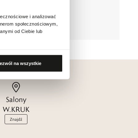
ołecznościowe i analizować
artnerom społecznościowym,
anymi od Ciebie lub
ezwól na wszystkie
Salony
W.KRUK
Znajdź