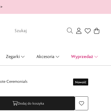
>>
Wyprzedaż
Zegarki
Akcesoria
łote Ceremonials
Nowość
Dodaj do koszyka