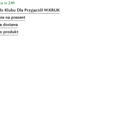
ka w 24h
do Klubu Dla Przyjaciół W.KRUK
ie na prezent
 dostawa
 o produkt