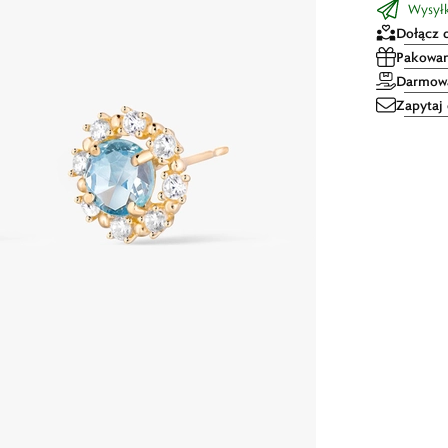
Wysył
Dołącz 
Pakowan
Darmowa
Zapytaj