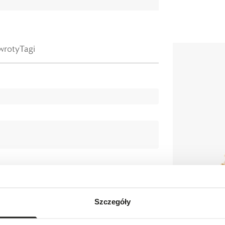
wroty
Tagi
ica 0,8 cm.
Szczegóły