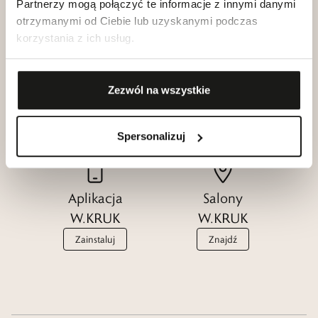
Partnerzy mogą połączyć te informacje z innymi danymi
otrzymanymi od Ciebie lub uzyskanymi podczas
korzystania z ich usług.
Klub dla
Katalogi
Przyjaciół
Zezwól na wszystkie
W.KRUK
W.KRUK
Zobacz
Dołącz
Spersonalizuj
Aplikacja
Salony
W.KRUK
W.KRUK
Zainstaluj
Znajdź