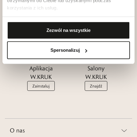
otrzymanymi od Ciebie lub uzyskanymi podczas
korzystania z ich usług.
Klub dla
Katalogi
Przyjaciół
W.KRUK
W.KRUK
Zezwól na wszystkie
Zobacz
Dołącz
Spersonalizuj
Aplikacja
Salony
W.KRUK
W.KRUK
Zainstaluj
Znajdź
O nas