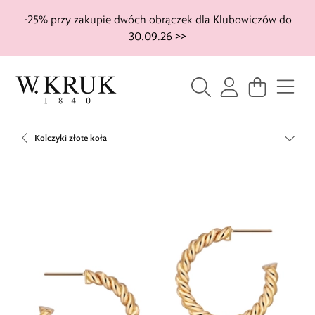
-25% przy zakupie dwóch obrączek dla Klubowiczów do
30.09.26 >>
Kolczyki złote koła