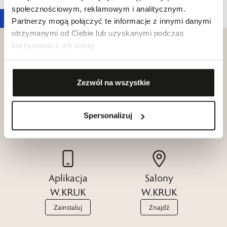
społecznościowym, reklamowym i analitycznym.
Partnerzy mogą połączyć te informacje z innymi danymi
otrzymanymi od Ciebie lub uzyskanymi podczas
korzystania z ich usług.
Zezwól na wszystkie
Klub dla
Katalogi
Przyjaciół
W.KRUK
W.KRUK
Spersonalizuj
Zobacz
Dołącz
Aplikacja
Salony
W.KRUK
W.KRUK
Zainstaluj
Znajdź