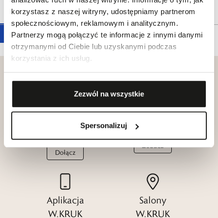
Tagi
korzystasz z naszej witryny, udostępniamy partnerom
społecznościowym, reklamowym i analitycznym.
Partnerzy mogą połączyć te informacje z innymi danymi
otrzymanymi od Ciebie lub uzyskanymi podczas
korzystania z ich usług.
Zezwól na wszystkie
Klub dla
Katalogi
Przyjaciół
Spersonalizuj
W.KRUK
W.KRUK
Zobacz
Dołącz
Aplikacja
Salony
W.KRUK
W.KRUK