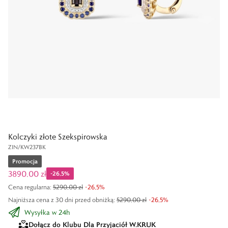
Kolczyki złote Szekspirowska
ZIN/KW237BK
Promocja
3890,00 zł
-
26,5
%
Cena regularna
:
5290,00 zł
-
26,5
%
Najniższa cena z 30 dni przed obniżką:
5290,00 zł
-
26,5
%
Wysyłka w 24h
Dołącz do Klubu Dla Przyjaciół W.KRUK