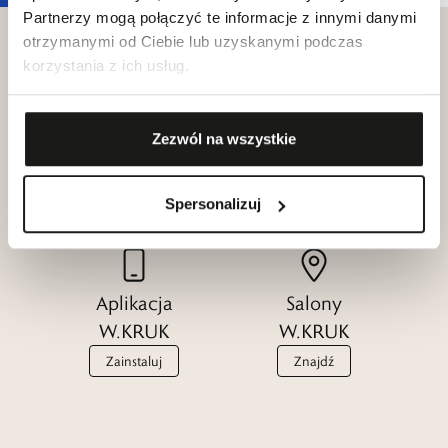
Partnerzy mogą połączyć te informacje z innymi danymi
otrzymanymi od Ciebie lub uzyskanymi podczas
korzystania z ich usług.
Klub dla
Katalogi
Zezwól na wszystkie
Przyjaciół
W.KRUK
W.KRUK
Zobacz
Spersonalizuj
Dołącz
Aplikacja
Salony
W.KRUK
W.KRUK
Zainstaluj
Znajdź