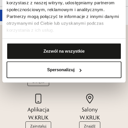
korzystasz z naszej witryny, udostępniamy partnerom
społecznościowym, reklamowym i analitycznym.
Partnerzy mogą połączyć te informacje z innymi danymi
otrzymanymi od Ciebie lub uzyskanymi podczas
korzystania z ich usług.
Zezwól na wszystkie
Klub dla
Katalogi
Przyjaciół
W.KRUK
Spersonalizuj
W.KRUK
Zobacz
Dołącz
Aplikacja
Salony
W.KRUK
W.KRUK
Zainstaluj
Znajdź