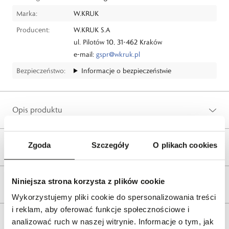
Marka:
W.KRUK
Producent:
W.KRUK S.A
ul. Pilotów 10, 31-462 Kraków
e-mail:
gspr@wkruk.pl
Bezpieczeństwo:
Informacje o bezpieczeństwie
Opis produktu
Zgoda
Szczegóły
O plikach cookies
Wysyłka
Niniejsza strona korzysta z plików cookie
Reklamacje i zwroty
Wykorzystujemy pliki cookie do spersonalizowania treści
i reklam, aby oferować funkcje społecznościowe i
Tagi
analizować ruch w naszej witrynie. Informacje o tym, jak