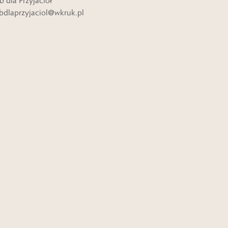
b dla Przyjaciół
bdlaprzyjaciol@wkruk.pl