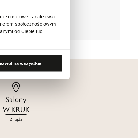
ołecznościowe i analizować
artnerom społecznościowym,
anymi od Ciebie lub
ezwól na wszystkie
Salony
W.KRUK
Znajdź