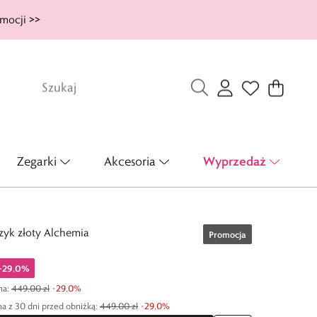
mocji >>
Wyprzedaż
Zegarki
Akcesoria
yk złoty Alchemia
Promocja
-
29,0
%
na
:
449,00 zł
-
29,0
%
a z 30 dni przed obniżką:
449,00 zł
-
29,0
%