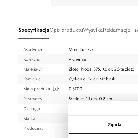
Specyfikacja
Opis produktu
Wysyłka
Reklamacje i z
Asortyment:
Monokolczyk
Kolekcja:
Alchemia
Materiały:
Złoto, Próba: 375, Kolor: Żółte złoto
Kamienie:
Cyrkonie, Kolor: Niebieski
Masa produktu [g]:
0.3700
Parametry:
Średnica 1,1 cm, 0,2 cm.
Dla kogo:
Dla każdego
Marka:
W.KRUK
Zgoda
Producent:
W.KRUK S.A
ul. Pilotów 10, 31-462 Kraków