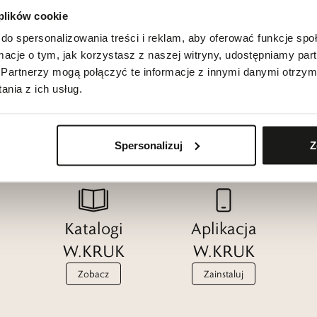
 plików cookie
do spersonalizowania treści i reklam, aby oferować funkcje sp
ormacje o tym, jak korzystasz z naszej witryny, udostępniamy p
Partnerzy mogą połączyć te informacje z innymi danymi otrzym
nia z ich usług.
Spersonalizuj
Z
Katalogi
Aplikacja
W.KRUK
W.KRUK
Zobacz
Zainstaluj