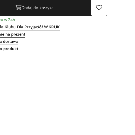
Dodaj do koszyka
ka w 24h
do Klubu Dla Przyjaciół W.KRUK
ie na prezent
 dostawa
 o produkt