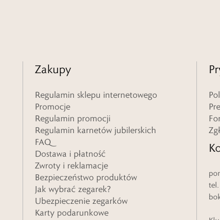
Zakupy
Pr
Regulamin sklepu internetowego
Po
Promocje
Pr
Regulamin promocji
Fo
Regulamin karnetów jubilerskich
Zg
FAQ
Ko
Dostawa i płatność
Zwroty i reklamacje
pon
Bezpieczeństwo produktów
tel
Jak wybrać zegarek?
bo
Ubezpieczenie zegarków
Karty podarunkowe