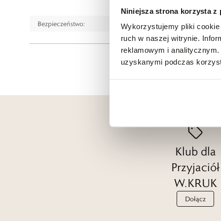
e-mail:
gspr@wkruk.pl
Niniejsza strona korzysta z
Bezpieczeństwo:
Informacje o bezpieczeństwie
Wykorzystujemy pliki cookie 
ruch w naszej witrynie. Inf
reklamowym i analitycznym. 
uzyskanymi podczas korzysta
Klub dla
Przyjaciół
W.KRUK
Dołącz