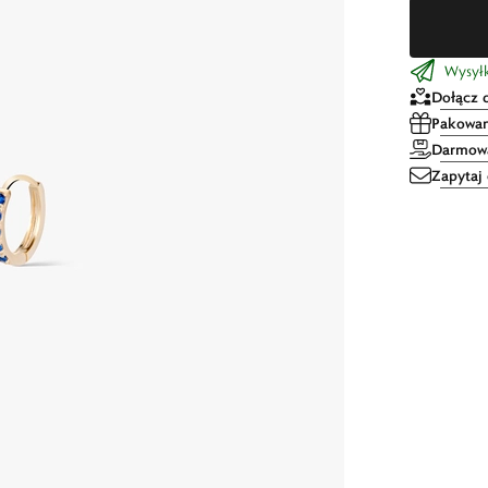
Wysył
Dołącz 
Pakowan
Darmowa
Zapytaj