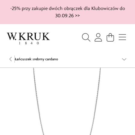
-25% przy zakupie dwóch obrączek dla Klubowiczów do
30.09.26 >>
Łańcuszek srebrny cardano