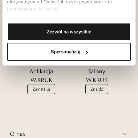
otrzymanymi od Ciebie lub uzyskanymi podczas
korzystania z ich usług.
Klub dla
Katalogi
Przyjaciół
W.KRUK
W.KRUK
Zezwól na wszystkie
Zobacz
Dołącz
Spersonalizuj
Aplikacja
Salony
W.KRUK
W.KRUK
Zainstaluj
Znajdź
O nas