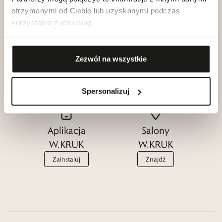
otrzymanymi od Ciebie lub uzyskanymi podczas
korzystania z ich usług.
Klub dla
Katalogi
Przyjaciół
W.KRUK
Zezwól na wszystkie
W.KRUK
Zobacz
Dołącz
Spersonalizuj
Aplikacja
Salony
W.KRUK
W.KRUK
Zainstaluj
Znajdź