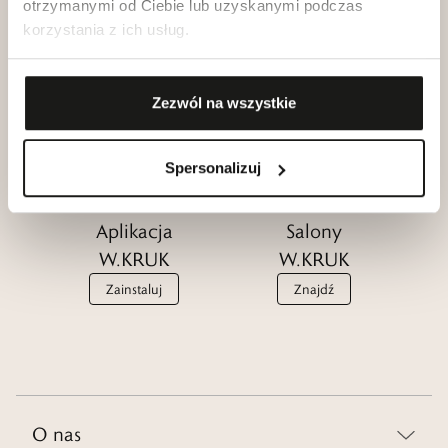
otrzymanymi od Ciebie lub uzyskanymi podczas
korzystania z ich usług.
Klub dla
Katalogi
Przyjaciół
W.KRUK
W.KRUK
Zezwól na wszystkie
Zobacz
Dołącz
Spersonalizuj
Aplikacja
Salony
W.KRUK
W.KRUK
Zainstaluj
Znajdź
O nas