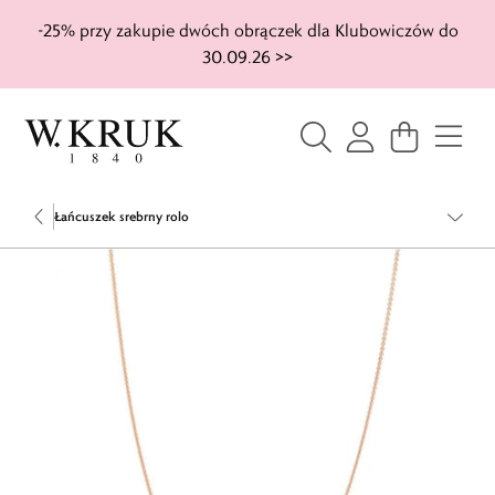
-25% przy zakupie dwóch obrączek dla Klubowiczów do
30.09.26 >>
Łańcuszek srebrny rolo