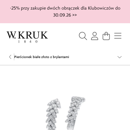
-25% przy zakupie dwóch obrączek dla Klubowiczów do
30.09.26 >>
Pierścionek białe złoto z brylantami