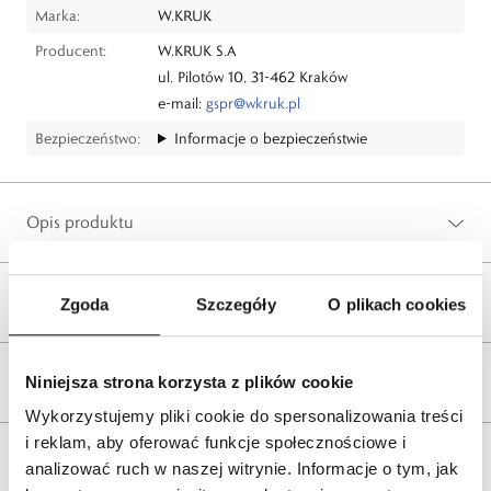
Marka:
W.KRUK
Producent:
W.KRUK S.A
ul. Pilotów 10, 31-462 Kraków
e-mail:
gspr@wkruk.pl
Bezpieczeństwo:
Informacje o bezpieczeństwie
Opis produktu
Wysyłka
Zgoda
Szczegóły
O plikach cookies
Reklamacje i zwroty
Niniejsza strona korzysta z plików cookie
Wykorzystujemy pliki cookie do spersonalizowania treści
i reklam, aby oferować funkcje społecznościowe i
Tagi
analizować ruch w naszej witrynie. Informacje o tym, jak