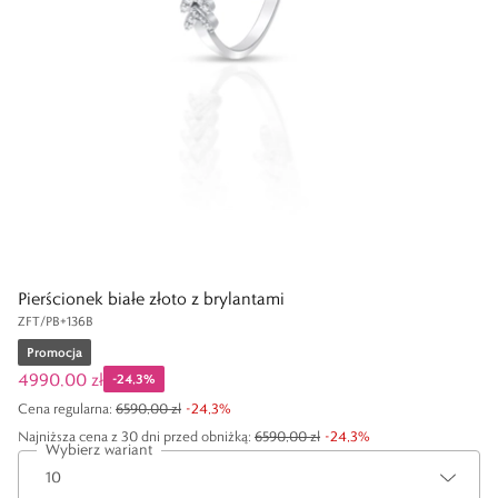
Pierścionek białe złoto z brylantami
ZFT/PB+136B
Promocja
4990,00 zł
-
24,3
%
Cena regularna
:
6590,00 zł
-
24,3
%
Najniższa cena z 30 dni przed obniżką:
6590,00 zł
-
24,3
%
Wybierz wariant