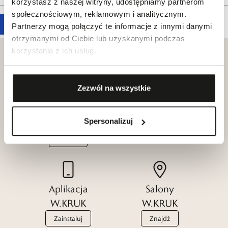
korzystasz z naszej witryny, udostępniamy partnerom
społecznościowym, reklamowym i analitycznym.
Partnerzy mogą połączyć te informacje z innymi danymi
otrzymanymi od Ciebie lub uzyskanymi podczas
korzystania z ich usług.
Zezwól na wszystkie
Klub dla
Katalogi
Przyjaciół
W.KRUK
Spersonalizuj
W.KRUK
Zobacz
Dołącz
Aplikacja
Salony
W.KRUK
W.KRUK
Zainstaluj
Znajdź