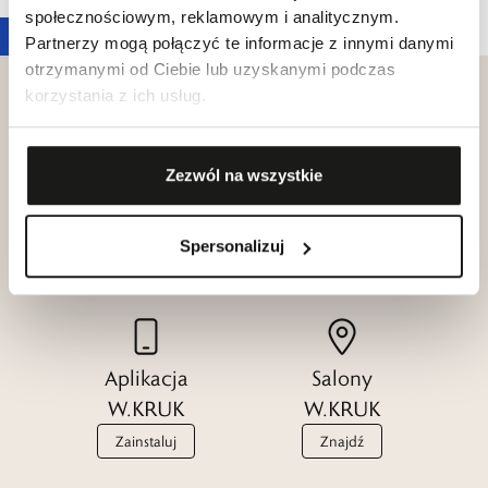
społecznościowym, reklamowym i analitycznym.
Partnerzy mogą połączyć te informacje z innymi danymi
otrzymanymi od Ciebie lub uzyskanymi podczas
korzystania z ich usług.
Klub dla
Zezwól na wszystkie
Katalogi
Przyjaciół
W.KRUK
W.KRUK
Spersonalizuj
Zobacz
Dołącz
Aplikacja
Salony
W.KRUK
W.KRUK
Zainstaluj
Znajdź