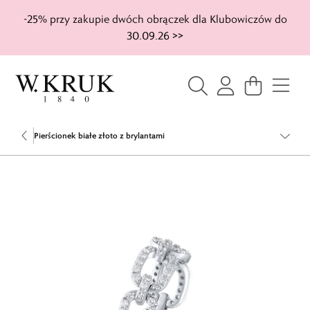
-25% przy zakupie dwóch obrączek dla Klubowiczów do
30.09.26 >>
Pierścionek białe złoto z brylantami