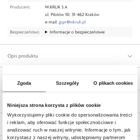
Producent:
W.KRUK S.A
ul. Pilotów 10, 31-462 Kraków
e-mail:
gspr@wkruk.pl
Bezpieczeństwo:
Informacje o bezpieczeństwie
Opis produktu
Wysyłka
Zgoda
Szczegóły
O plikach cookies
Reklamacje i zwroty
Niniejsza strona korzysta z plików cookie
Wykorzystujemy pliki cookie do spersonalizowania treści
i reklam, aby oferować funkcje społecznościowe i
Tagi
analizować ruch w naszej witrynie. Informacje o tym, jak
korzystasz z naszej witryny, udostępniamy partnerom