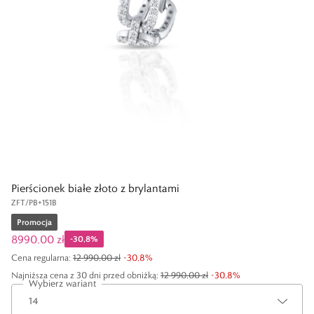
Pierścionek białe złoto z brylantami
ZFT/PB+151B
Promocja
8990,00 zł
-
30,8
%
Cena regularna
:
12 990,00 zł
-
30,8
%
Najniższa cena z 30 dni przed obniżką:
12 990,00 zł
-
30,8
%
Wybierz wariant