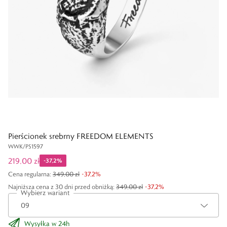
Pierścionek srebrny FREEDOM ELEMENTS
WWK/PS1597
219,00 zł
-
37,2
%
Cena regularna
:
349,00 zł
-
37,2
%
Najniższa cena z 30 dni przed obniżką:
349,00 zł
-
37,2
%
Wybierz wariant
Wysyłka w 24h