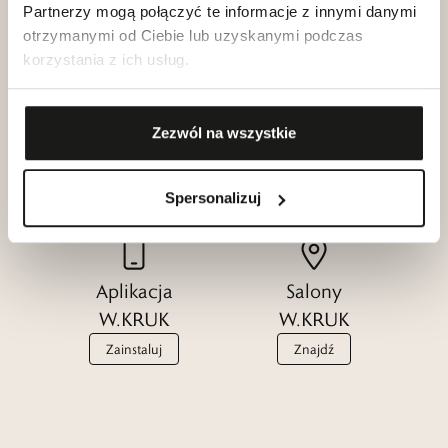
Partnerzy mogą połączyć te informacje z innymi danymi
otrzymanymi od Ciebie lub uzyskanymi podczas
korzystania z ich usług.
Klub dla
Katalogi
Przyjaciół
Zezwól na wszystkie
W.KRUK
W.KRUK
Zobacz
Dołącz
Spersonalizuj
Aplikacja
Salony
W.KRUK
W.KRUK
Zainstaluj
Znajdź