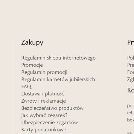
Zakupy
Pr
Regulamin sklepu internetowego
Po
Promocje
Pr
Regulamin promocji
Fo
Regulamin karnetów jubilerskich
Zg
FAQ
Ko
Dostawa i płatność
Zwroty i reklamacje
pon
Bezpieczeństwo produktów
tel
Jak wybrać zegarek?
bo
Ubezpieczenie zegarków
Karty podarunkowe