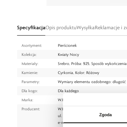
Specyfikacja
Opis produktu
Wysyłka
Reklamacje i z
Asortyment:
Pierścionek
Kolekcja:
Kwiaty Nocy
Materiały:
Srebro, Próba: 925, Sposób wykończenia
Kamienie:
Cyrkonia, Kolor: Różowy
Parametry:
Wymiary elementu ozdobnego: długość 1
Dla kogo:
Dla każdego
Marka:
W.KRUK
Producent:
W.KRUK S.A
Zgoda
ul. Pilotów 10, 31-462 Kraków
e-mail:
gspr@wkruk.pl