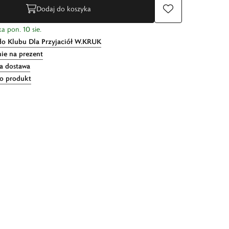
Dodaj do koszyka
a pon. 10 sie.
do Klubu Dla Przyjaciół W.KRUK
ie na prezent
 dostawa
 o produkt