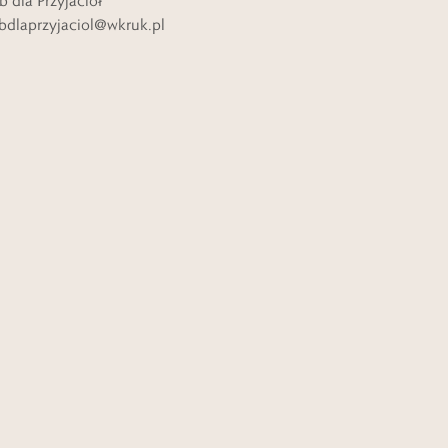
b dla Przyjaciół
bdlaprzyjaciol@wkruk.pl