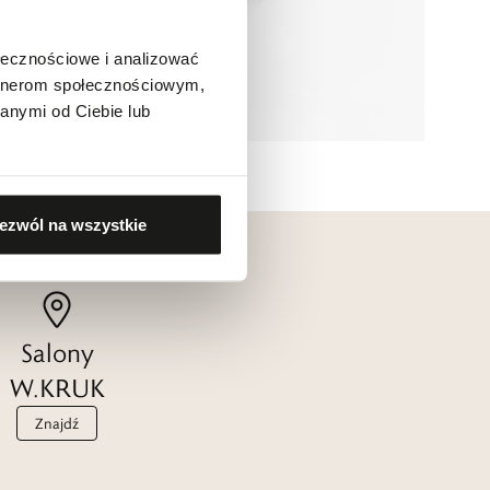
ołecznościowe i analizować
artnerom społecznościowym,
anymi od Ciebie lub
ezwól na wszystkie
Salony
W.KRUK
Znajdź