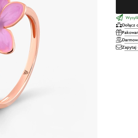
Wysyłk
Dołącz 
Pakowan
Darmowa
Zapytaj