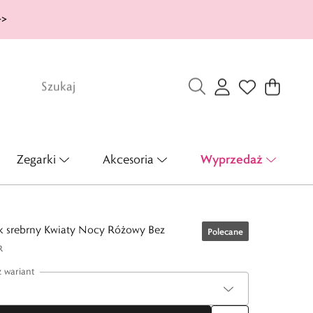
>>
Wyprzedaż
Zegarki
Akcesoria
ek srebrny Kwiaty Nocy Różowy Bez
Polecane
R
 wariant