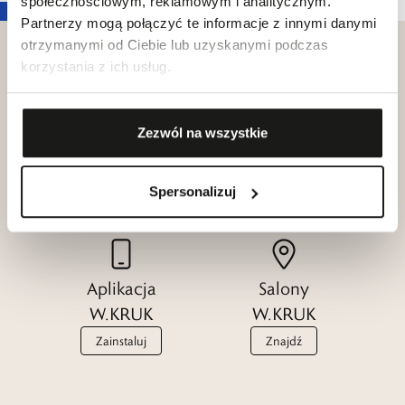
społecznościowym, reklamowym i analitycznym.
Partnerzy mogą połączyć te informacje z innymi danymi
otrzymanymi od Ciebie lub uzyskanymi podczas
korzystania z ich usług.
Klub dla
Katalogi
Zezwól na wszystkie
Przyjaciół
W.KRUK
W.KRUK
Zobacz
Spersonalizuj
Dołącz
Aplikacja
Salony
W.KRUK
W.KRUK
Zainstaluj
Znajdź