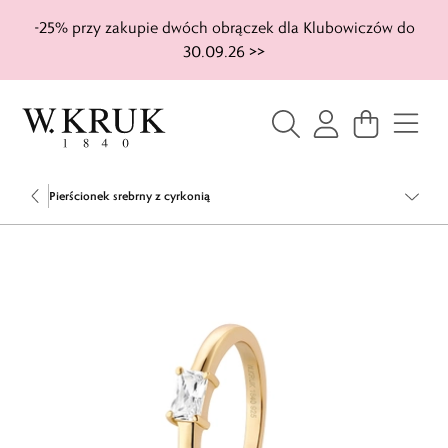
-25% przy zakupie dwóch obrączek dla Klubowiczów do
30.09.26 >>
Pierścionek srebrny z cyrkonią