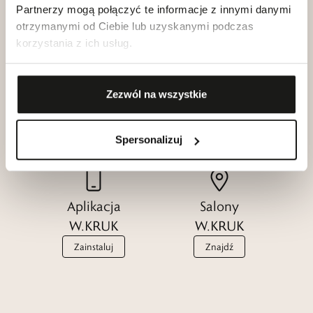
Partnerzy mogą połączyć te informacje z innymi danymi
otrzymanymi od Ciebie lub uzyskanymi podczas
korzystania z ich usług.
Klub dla
Katalogi
Zezwól na wszystkie
Przyjaciół
W.KRUK
W.KRUK
Zobacz
Dołącz
Spersonalizuj
Aplikacja
Salony
W.KRUK
W.KRUK
Zainstaluj
Znajdź