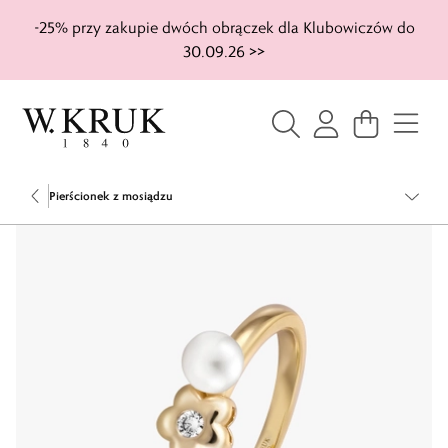
-25% przy zakupie dwóch obrączek dla Klubowiczów do
30.09.26 >>
Pierścionek z mosiądzu