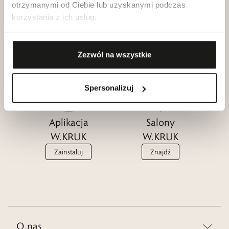
otrzymanymi od Ciebie lub uzyskanymi podczas
korzystania z ich usług.
Klub dla
Katalogi
Przyjaciół
W.KRUK
Zezwól na wszystkie
W.KRUK
Zobacz
Dołącz
Spersonalizuj
Aplikacja
Salony
W.KRUK
W.KRUK
Zainstaluj
Znajdź
O nas