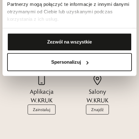
Partnerzy mogą połączyć te informacje z innymi danymi
otrzymanymi od Ciebie lub uzyskanymi podczas
korzystania z ich usług.
Klub dla
Katalogi
Zezwól na wszystkie
Przyjaciół
W.KRUK
W.KRUK
Zobacz
Dołącz
Spersonalizuj
Aplikacja
Salony
W.KRUK
W.KRUK
Zainstaluj
Znajdź