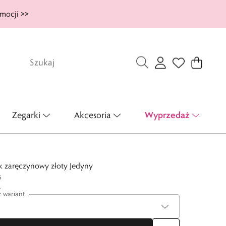
mocji >>
Wyprzedaż
Zegarki
Akcesoria
k zaręczynowy złoty Jedyny
5
ł
 wariant