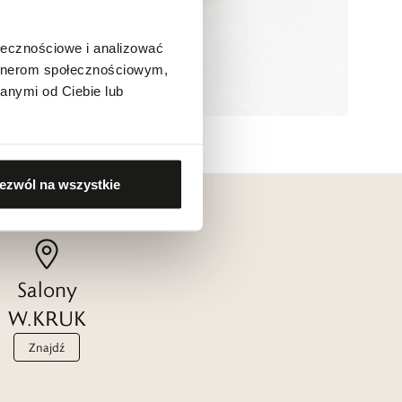
ołecznościowe i analizować
artnerom społecznościowym,
anymi od Ciebie lub
ezwól na wszystkie
Salony
W.KRUK
Znajdź