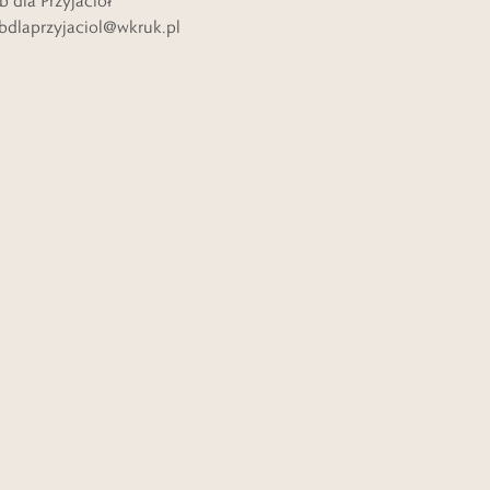
b dla Przyjaciół
bdlaprzyjaciol@wkruk.pl