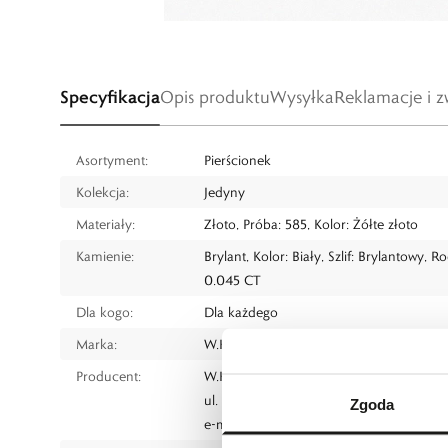
Specyfikacja
Opis produktu
Wysyłka
Reklamacje i z
Asortyment:
Pierścionek
Kolekcja:
Jedyny
Materiały:
Złoto, Próba: 585, Kolor: Żółte złoto
Kamienie:
Brylant, Kolor: Biały, Szlif: Brylantowy, 
0.045 CT
Dla kogo:
Dla każdego
Marka:
W.KRUK
Producent:
W.KRUK S.A
ul. Pilotów 10, 31-462 Kraków
Zgoda
e-mail:
gspr@wkruk.pl