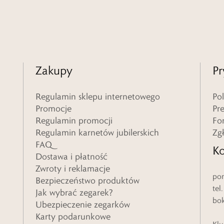
Zakupy
Pr
Regulamin sklepu internetowego
Po
Promocje
Pr
Regulamin promocji
Fo
Regulamin karnetów jubilerskich
Zg
FAQ
Ko
Dostawa i płatność
Zwroty i reklamacje
pon
Bezpieczeństwo produktów
tel
Jak wybrać zegarek?
bo
Ubezpieczenie zegarków
Karty podarunkowe