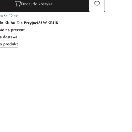
Dodaj do koszyka
 śr. 12 sie.
do Klubu Dla Przyjaciół W.KRUK
ie na prezent
 dostawa
 o produkt