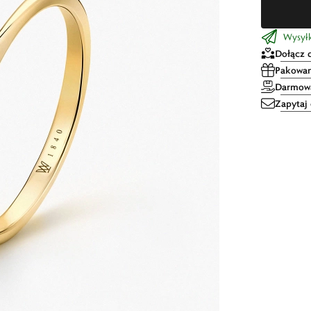
Wysyłka
Dołącz 
Pakowan
Darmowa
Zapytaj