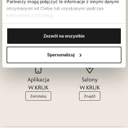
Partnerzy mogą połączyć te informacje z innymi danymi
otrzymanymi od Ciebie lub uzyskanymi podczas
korzystania z ich usług.
Klub dla
Katalogi
Przyjaciół
Zezwól na wszystkie
W.KRUK
W.KRUK
Zobacz
Dołącz
Spersonalizuj
Aplikacja
Salony
W.KRUK
W.KRUK
Zainstaluj
Znajdź