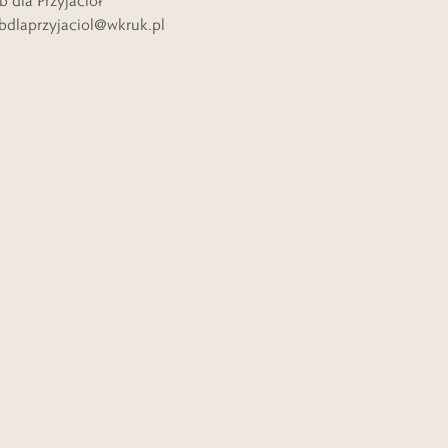
b dla Przyjaciół
bdlaprzyjaciol@wkruk.pl