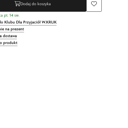
Dodaj do koszyka
 pt. 14 sie.
do Klubu Dla Przyjaciół W.KRUK
ie na prezent
 dostawa
 o produkt