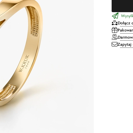
Wysyłka
Dołącz 
Pakowan
Darmowa
Zapytaj