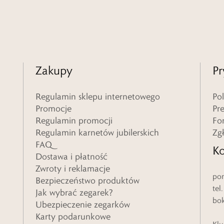
Zakupy
Pr
Regulamin sklepu internetowego
Po
Promocje
Pr
Regulamin promocji
Fo
Regulamin karnetów jubilerskich
Zg
FAQ
Ko
Dostawa i płatność
Zwroty i reklamacje
pon
Bezpieczeństwo produktów
tel
Jak wybrać zegarek?
bo
Ubezpieczenie zegarków
Karty podarunkowe