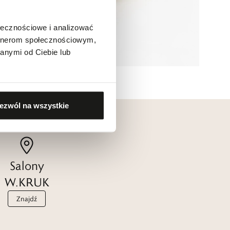
ołecznościowe i analizować
artnerom społecznościowym,
anymi od Ciebie lub
ezwól na wszystkie
Salony
W.KRUK
Znajdź