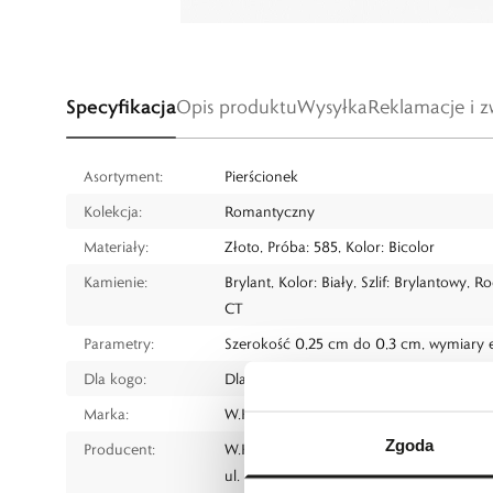
Specyfikacja
Opis produktu
Wysyłka
Reklamacje i z
Asortyment:
Pierścionek
Kolekcja:
Romantyczny
Materiały:
Złoto, Próba: 585, Kolor: Bicolor
Kamienie:
Brylant, Kolor: Biały, Szlif: Brylantowy, 
CT
Parametry:
Szerokość 0,25 cm do 0,3 cm, wymiary 
Dla kogo:
Dla każdego
Marka:
W.KRUK
Zgoda
Producent:
W.KRUK S.A
ul. Pilotów 10, 31-462 Kraków