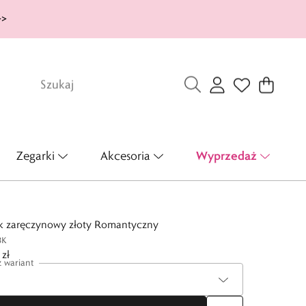
>>
Wyprzedaż
Zegarki
Akcesoria
ek zaręczynowy złoty Romantyczny
BK
zł
 wariant