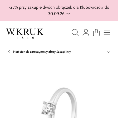
-25% przy zakupie dwóch obrączek dla Klubowiczów do
30.09.26 >>
Pierścionek zaręczynowy złoty Szczęśliwy