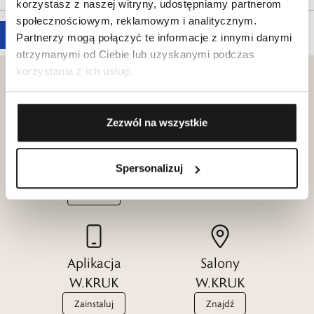
korzystasz z naszej witryny, udostępniamy partnerom
społecznościowym, reklamowym i analitycznym.
Partnerzy mogą połączyć te informacje z innymi danymi
otrzymanymi od Ciebie lub uzyskanymi podczas
korzystania z ich usług.
Zezwól na wszystkie
Klub dla
Katalogi
Przyjaciół
W.KRUK
Spersonalizuj
W.KRUK
Zobacz
Dołącz
Aplikacja
Salony
W.KRUK
W.KRUK
Zainstaluj
Znajdź