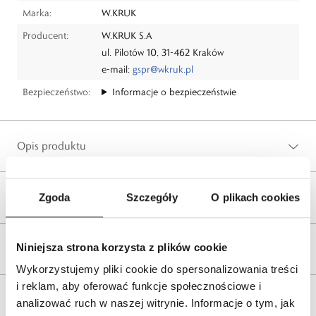
Marka:
W.KRUK
Producent:
W.KRUK S.A
ul. Pilotów 10, 31-462 Kraków
e-mail:
gspr@wkruk.pl
Bezpieczeństwo:
Informacje o bezpieczeństwie
Opis produktu
Wysyłka
Zgoda
Szczegóły
O plikach cookies
Niniejsza strona korzysta z plików cookie
Reklamacje i zwroty
Wykorzystujemy pliki cookie do spersonalizowania treści
i reklam, aby oferować funkcje społecznościowe i
Tagi
analizować ruch w naszej witrynie. Informacje o tym, jak