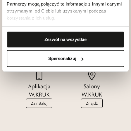
Partnerzy mogą połączyć te informacje z innymi danymi
otrzymanymi od Ciebie lub uzyskanymi podczas
korzystania z ich usług.
Klub dla
Katalogi
Zezwól na wszystkie
Przyjaciół
W.KRUK
W.KRUK
Zobacz
Dołącz
Spersonalizuj
Aplikacja
Salony
W.KRUK
W.KRUK
Zainstaluj
Znajdź