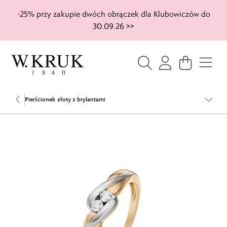
-25% przy zakupie dwóch obrączek dla Klubowiczów do
30.09.26 >>
Pierścionek złoty z brylantami