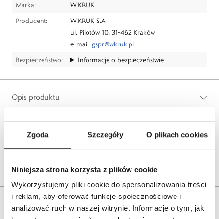
Marka:
W.KRUK
Producent:
W.KRUK S.A
ul. Pilotów 10, 31-462 Kraków
e-mail:
gspr@wkruk.pl
Bezpieczeństwo:
Informacje o bezpieczeństwie
Opis produktu
Wysyłka
Zgoda
Szczegóły
O plikach cookies
Reklamacje i zwroty
Niniejsza strona korzysta z plików cookie
Wykorzystujemy pliki cookie do spersonalizowania treści
i reklam, aby oferować funkcje społecznościowe i
Tagi
analizować ruch w naszej witrynie. Informacje o tym, jak