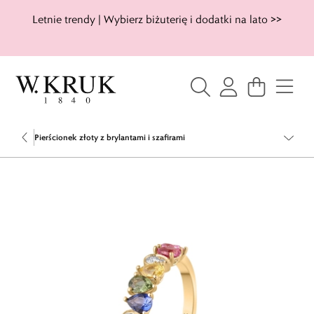
Letnie trendy | Wybierz biżuterię i dodatki na lato >>
Pierścionek złoty z brylantami i szafirami