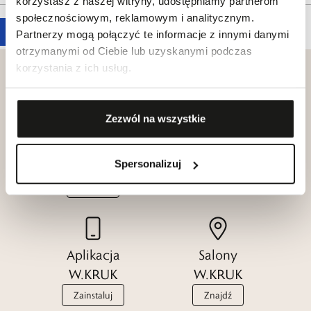
korzystasz z naszej witryny, udostępniamy partnerom
społecznościowym, reklamowym i analitycznym.
Partnerzy mogą połączyć te informacje z innymi danymi
otrzymanymi od Ciebie lub uzyskanymi podczas
korzystania z ich usług.
Zezwól na wszystkie
Klub dla
Katalogi
Przyjaciół
W.KRUK
W.KRUK
Spersonalizuj
Zobacz
Dołącz
Aplikacja
Salony
W.KRUK
W.KRUK
Zainstaluj
Znajdź