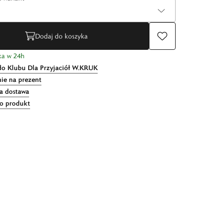
Dodaj do koszyka
ka w 24h
do Klubu Dla Przyjaciół W.KRUK
ie na prezent
 dostawa
 o produkt