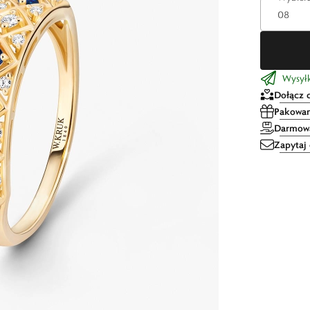
Wysył
Dołącz 
Pakowan
Darmowa
Zapytaj