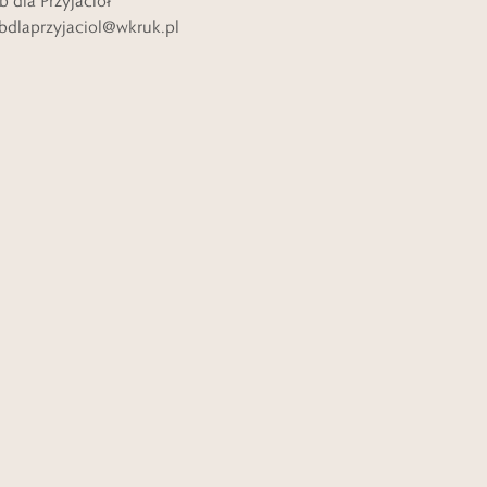
b dla Przyjaciół
bdlaprzyjaciol@wkruk.pl