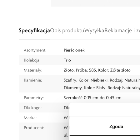
Specyfikacja
Opis produktu
Wysyłka
Reklamacje i z
Asortyment:
Pierścionek
Kolekcja:
Trio
Materiały:
Złoto, Próba: 585, Kolor: Żółte złoto
Kamienie:
Szafiry, Kolor: Niebieski, Rodzaj: Natural
Diamenty, Kolor: Biały, Rodzaj: Naturaln
Parametry:
Szerokość 0,15 cm do 0,45 cm.
Dla kogo:
Dla każdego
Marka:
W.KRUK
Zgoda
Producent:
W.KRUK S.A
ul. Pilotów 10, 31-462 Kraków