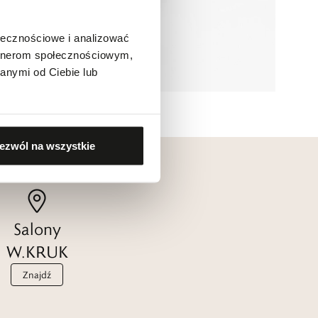
ołecznościowe i analizować
artnerom społecznościowym,
anymi od Ciebie lub
ezwól na wszystkie
Salony
W.KRUK
Znajdź