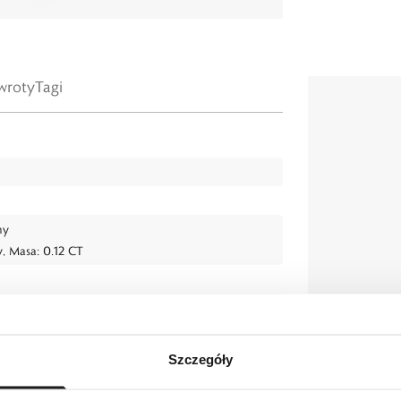
wroty
Tagi
ny
y, Masa: 0.12 CT
Szczegóły