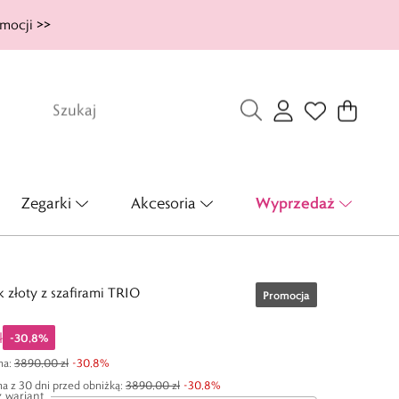
mocji >>
Wyprzedaż
Zegarki
Akcesoria
k złoty z szafirami TRIO
Promocja
ł
-
30,8
%
na
:
3890,00 zł
-
30,8
%
a z 30 dni przed obniżką:
3890,00 zł
-
30,8
%
 wariant