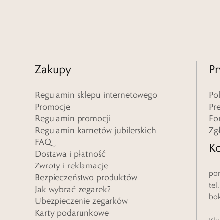
Zakupy
Pr
Regulamin sklepu internetowego
Po
Promocje
Pr
Regulamin promocji
Fo
Regulamin karnetów jubilerskich
Zg
FAQ
Ko
Dostawa i płatność
Zwroty i reklamacje
pon
Bezpieczeństwo produktów
tel
Jak wybrać zegarek?
bo
Ubezpieczenie zegarków
Karty podarunkowe