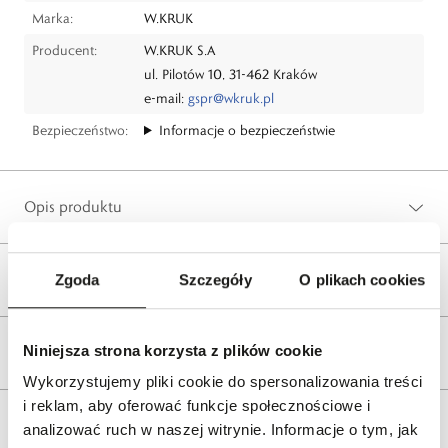
Marka:
W.KRUK
Producent:
W.KRUK S.A
ul. Pilotów 10, 31-462 Kraków
e-mail:
gspr@wkruk.pl
Bezpieczeństwo:
Informacje o bezpieczeństwie
Opis produktu
Wysyłka
Zgoda
Szczegóły
O plikach cookies
Niniejsza strona korzysta z plików cookie
Reklamacje i zwroty
Wykorzystujemy pliki cookie do spersonalizowania treści
i reklam, aby oferować funkcje społecznościowe i
Tagi
analizować ruch w naszej witrynie. Informacje o tym, jak