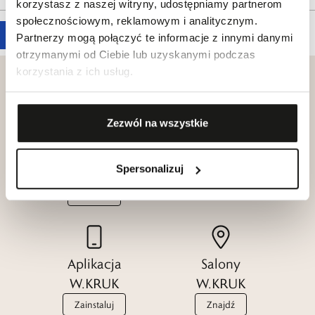
korzystasz z naszej witryny, udostępniamy partnerom
społecznościowym, reklamowym i analitycznym.
Partnerzy mogą połączyć te informacje z innymi danymi
otrzymanymi od Ciebie lub uzyskanymi podczas
korzystania z ich usług.
Zezwól na wszystkie
Klub dla
Katalogi
Przyjaciół
W.KRUK
Spersonalizuj
W.KRUK
Zobacz
Dołącz
Aplikacja
Salony
W.KRUK
W.KRUK
Zainstaluj
Znajdź