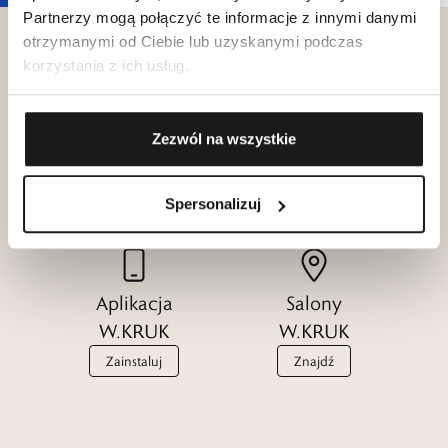
Partnerzy mogą połączyć te informacje z innymi danymi
otrzymanymi od Ciebie lub uzyskanymi podczas
korzystania z ich usług.
Klub dla
Katalogi
Zezwól na wszystkie
Przyjaciół
W.KRUK
W.KRUK
Zobacz
Spersonalizuj
Dołącz
Aplikacja
Salony
W.KRUK
W.KRUK
Zainstaluj
Znajdź