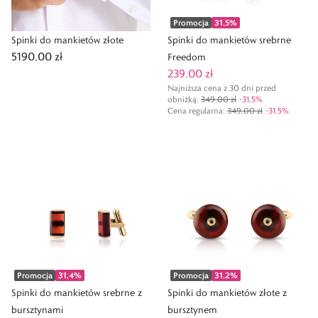
Promocja
31,5
%
Spinki do mankietów złote
Spinki do mankietów srebrne
5190,00 zł
Freedom
239,00 zł
Najniższa cena z 30 dni przed
obniżką:
349,00 zł
-
31,5
%
Cena regularna
:
349,00 zł
-
31,5
%
Promocja
31,4
%
Promocja
31,2
%
Spinki do mankietów srebrne z
Spinki do mankietów złote z
bursztynami
bursztynem