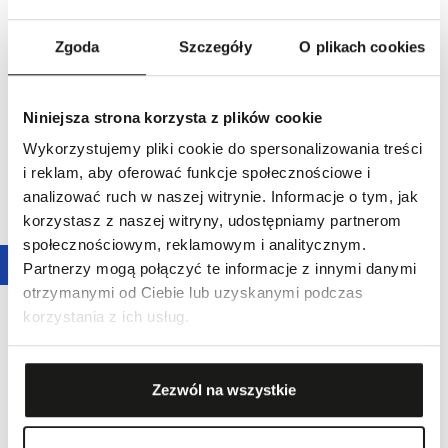
Zgoda
Szczegóły
O plikach cookies
Spinki do mankietów srebrne z
Spinki do mankietów srebrne
Niniejsza strona korzysta z plików cookie
699,00 zł
bursztynami
Wykorzystujemy pliki cookie do spersonalizowania treści
799,00 zł
i reklam, aby oferować funkcje społecznościowe i
analizować ruch w naszej witrynie. Informacje o tym, jak
korzystasz z naszej witryny, udostępniamy partnerom
społecznościowym, reklamowym i analitycznym.
Partnerzy mogą połączyć te informacje z innymi danymi
otrzymanymi od Ciebie lub uzyskanymi podczas
korzystania z ich usług.
Zezwól na wszystkie
Promocja
24,5
%
Spinki do mankietów złote
Spinki do mankietów srebrne
5190,00 zł
339,00 zł