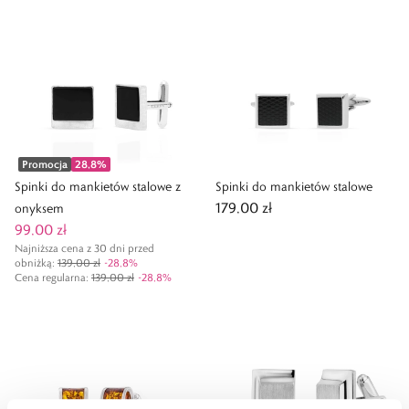
Promocja
28,8
%
Spinki do mankietów stalowe z
Spinki do mankietów stalowe
179,00 zł
onyksem
99,00 zł
Najniższa cena z 30 dni przed
obniżką:
139,00 zł
-
28,8
%
Cena regularna
:
139,00 zł
-
28,8
%