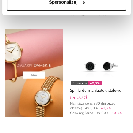
Spersonalizuj
Najniższa cena z 30 dni przed
obniżką:
449,00 zł
-
24,5
%
Cena regularna
:
449,00 zł
-
24,5
%
Promocja
40,3
%
Spinki do mankietów stalowe
89,00 zł
Najniższa cena z 30 dni przed
obniżką:
149,00 zł
-
40,3
%
Cena regularna
:
149,00 zł
-
40,3
%