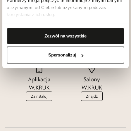
Partnerzy mogą połączyć te informacje z innymi danymi
otrzymanymi od Ciebie lub uzyskanymi podczas
korzystania z ich usług.
Klub dla
Katalogi
Przyjaciół
Zezwól na wszystkie
W.KRUK
W.KRUK
Zobacz
Dołącz
Spersonalizuj
Aplikacja
Salony
W.KRUK
W.KRUK
Zainstaluj
Znajdź