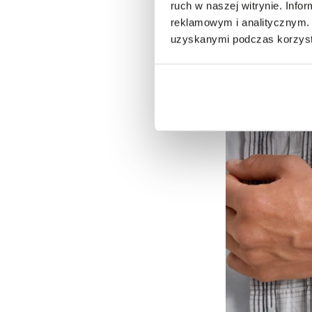
ruch w naszej witrynie. Inf
Promocja
33,7
%
reklamowym i analitycznym. 
Bransoleta stalowa
uzyskanymi podczas korzysta
59,00 zł
Najniższa cena z 30 dn
Cena regularna
:
89,00 