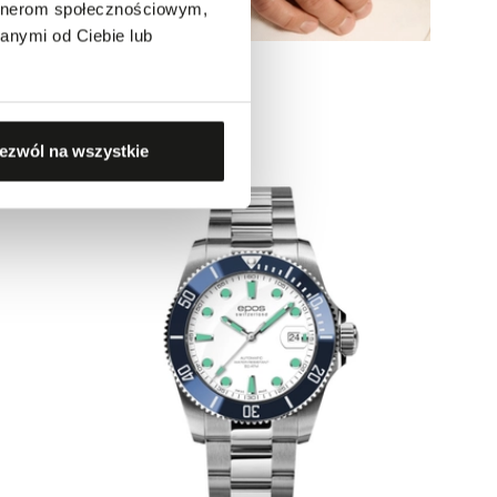
artnerom społecznościowym,
anymi od Ciebie lub
Bransoleta stal i złoto
999,00 zł
ezwól na wszystkie