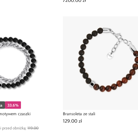
7200,00 zł
ja
33,6
%
z motywem czaszki
Bransoleta ze stali
129,00 zł
i przed obniżką:
119,00