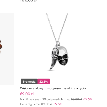
1170,00 zł
HEART AUTOMATIC
Promocja
22,5
%
Wisiorek stalowy z motywem czaszki i skrzydła
69,00 zł
Najniższa cena z 30 dni przed obniżką:
89,00 zł
-
22,5
%
Cena regularna
:
89,00 zł
-
22,5
%