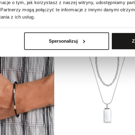
ormacje o tym, jak korzystasz z naszej witryny, udostępniamy p
Polecane
Partnerzy mogą połączyć te informacje z innymi danymi otrzym
Bransoleta sznurkowa z jaspisem
nia z ich usług.
119,00 zł
i przed obniżką:
89,00 zł
-
33,7
%
zł
-
33,7
%
Spersonalizuj
Z