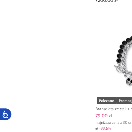
7200,00 zł
Polecane
Promoc
Bransoleta ze stali 
79,00 zł
Najniższa cena z 30 dn
zł
-
33,6
%