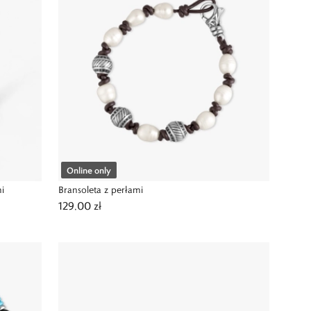
Online only
mi
Bransoleta z perłami
129,00 zł