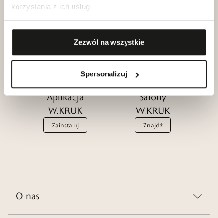
Klub dla
korzystania z ich usług.
Katalogi
Przyjaciół
W.KRUK
W.KRUK
Zezwól na wszystkie
Zobacz
Dołącz
Spersonalizuj
Aplikacja
Salony
W.KRUK
W.KRUK
Zainstaluj
Znajdź
O nas