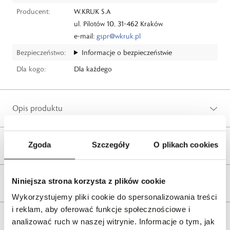
Producent:
W.KRUK S.A
ul. Pilotów 10, 31-462 Kraków
e-mail:
gspr@wkruk.pl
Bezpieczeństwo:
Informacje o bezpieczeństwie
Dla kogo:
Dla każdego
Opis produktu
Zgoda
Szczegóły
O plikach cookies
Wysyłka
Niniejsza strona korzysta z plików cookie
Reklamacje i zwroty
Wykorzystujemy pliki cookie do spersonalizowania treści
i reklam, aby oferować funkcje społecznościowe i
Tagi
analizować ruch w naszej witrynie. Informacje o tym, jak