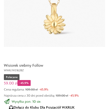
Wisiorek srebrny Follow
WWK/WS1628Z
Polecane
59,00 zł
-
45,9
%
Cena regularna
:
109,00 zł
-
45,9
%
Najniższa cena z 30 dni przed obniżką:
109,00 zł
-
45,9
%
Wysyłka pon. 10 sie.
Dołącz do Klubu Dla Przyjaciół W.KRUK