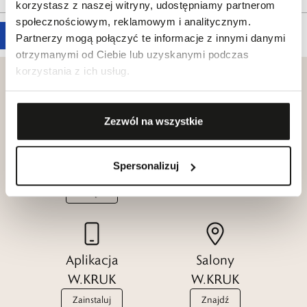
korzystasz z naszej witryny, udostępniamy partnerom
społecznościowym, reklamowym i analitycznym.
Partnerzy mogą połączyć te informacje z innymi danymi
otrzymanymi od Ciebie lub uzyskanymi podczas
korzystania z ich usług.
Zezwól na wszystkie
Klub dla
Katalogi
Przyjaciół
W.KRUK
Spersonalizuj
W.KRUK
Zobacz
Dołącz
Aplikacja
Salony
W.KRUK
W.KRUK
Zainstaluj
Znajdź