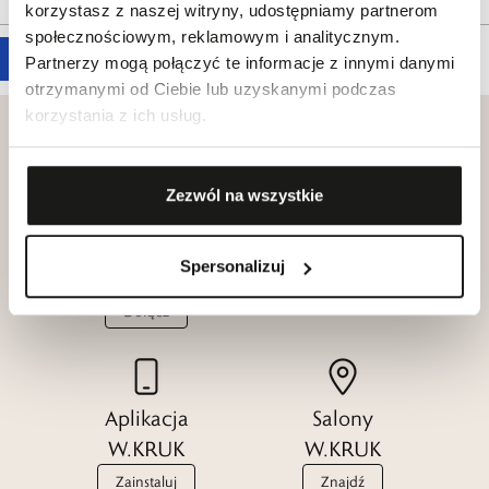
korzystasz z naszej witryny, udostępniamy partnerom
społecznościowym, reklamowym i analitycznym.
Partnerzy mogą połączyć te informacje z innymi danymi
otrzymanymi od Ciebie lub uzyskanymi podczas
korzystania z ich usług.
Zezwól na wszystkie
Klub dla
Katalogi
Przyjaciół
W.KRUK
Spersonalizuj
W.KRUK
Zobacz
Dołącz
Aplikacja
Salony
W.KRUK
W.KRUK
Zainstaluj
Znajdź