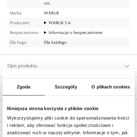
cm.
Marka:
W.KRUK
Producent:
W.KRUK S.A.
Bezpieczeństwo:
Informacje o bezpieczeństwie
Dla kogo:
Dla każdego
Opis produktu
Zgoda
Szczegóły
O plikach cookies
Wysyłka
Niniejsza strona korzysta z plików cookie
Reklamacje i zwroty
Wykorzystujemy pliki cookie do spersonalizowania treści
i reklam, aby oferować funkcje społecznościowe i
Tagi
analizować ruch w naszej witrynie. Informacje o tym, jak