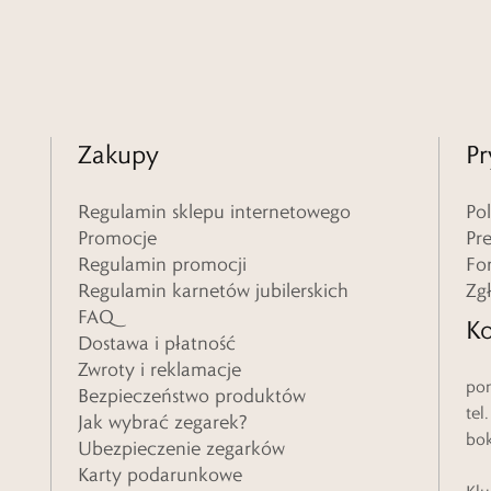
Zakupy
Pr
Regulamin sklepu internetowego
Po
Promocje
Pr
Regulamin promocji
Fo
Regulamin karnetów jubilerskich
Zg
FAQ
Ko
Dostawa i płatność
Zwroty i reklamacje
pon
Bezpieczeństwo produktów
tel
Jak wybrać zegarek?
bo
Ubezpieczenie zegarków
Karty podarunkowe