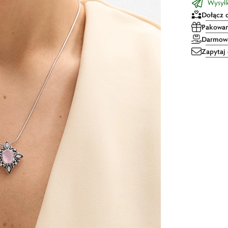
Wysyłk
Dołącz 
Pakowan
Darmowa
Zapytaj