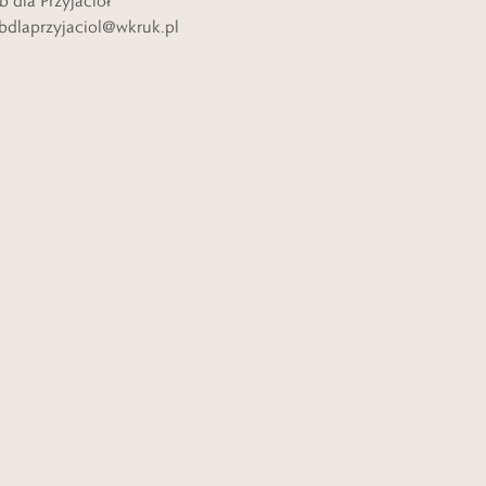
b dla Przyjaciół
bdlaprzyjaciol@wkruk.pl