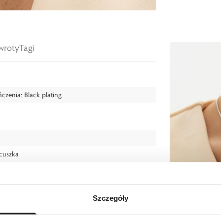
wroty
Tagi
czenia: Black plating
ńcuszka
.
Szczegóły