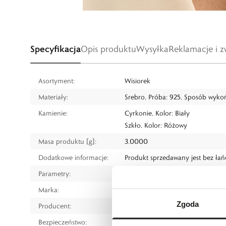
Specyfikacja
Opis produktu
Wysyłka
Reklamacje i z
Asortyment:
Wisiorek
Materiały:
Srebro, Próba: 925, Sposób wykoń
Kamienie:
Cyrkonie, Kolor: Biały
Szkło, Kolor: Różowy
Masa produktu [g]:
3.0000
Dodatkowe informacje:
Produkt sprzedawany jest bez ła
Parametry:
Długość 2,3 cm, szerokość 2,1 cm
Marka:
W.KRUK
Zgoda
Producent:
W.KRUK S.A.
Bezpieczeństwo:
Informacje o bezpieczeństwie