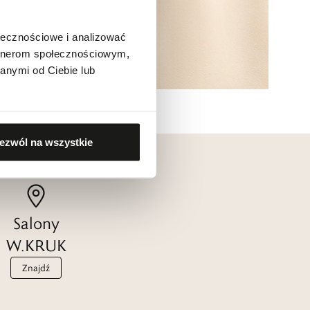
ołecznościowe i analizować
artnerom społecznościowym,
anymi od Ciebie lub
ezwól na wszystkie
Salony
W.KRUK
Znajdź