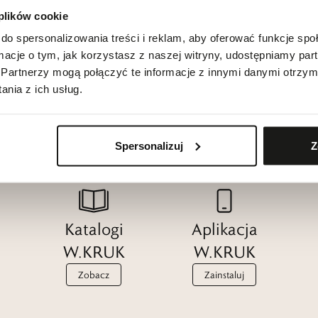
 plików cookie
do spersonalizowania treści i reklam, aby oferować funkcje sp
ormacje o tym, jak korzystasz z naszej witryny, udostępniamy p
Partnerzy mogą połączyć te informacje z innymi danymi otrzym
nia z ich usług.
Spersonalizuj
Z
Katalogi
Aplikacja
W.KRUK
W.KRUK
Zobacz
Zainstaluj