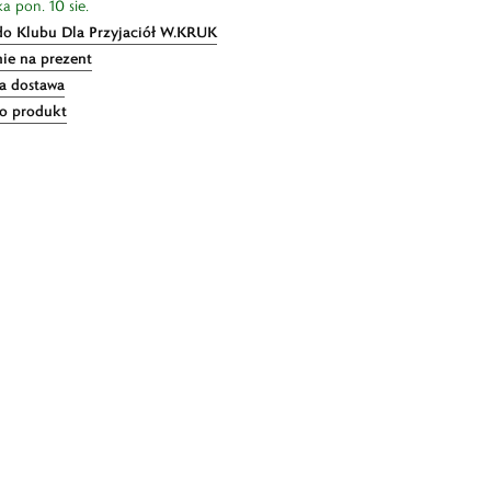
a pon. 10 sie.
do Klubu Dla Przyjaciół W.KRUK
ie na prezent
 dostawa
 o produkt