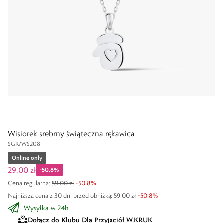
Wisiorek srebrny świąteczna rękawica
SGR/WS208
Online only
29,00 zł
-
50,8
%
Cena regularna
:
59,00 zł
-
50,8
%
Najniższa cena z 30 dni przed obniżką:
59,00 zł
-
50,8
%
Wysyłka w 24h
Dołącz do Klubu Dla Przyjaciół W.KRUK