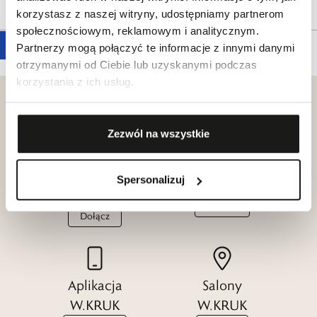
Tagi
korzystasz z naszej witryny, udostępniamy partnerom
społecznościowym, reklamowym i analitycznym.
Partnerzy mogą połączyć te informacje z innymi danymi
otrzymanymi od Ciebie lub uzyskanymi podczas
korzystania z ich usług.
Zezwól na wszystkie
Klub dla
Katalogi
Przyjaciół
Spersonalizuj
W.KRUK
W.KRUK
Zobacz
Dołącz
Aplikacja
Salony
W.KRUK
W.KRUK