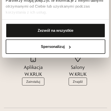
Partnerzy mogą połączyć te informacje z innymi danymi
otrzymanymi od Ciebie lub uzyskanymi podczas
korzystania z ich usług.
Klub dla
Katalogi
Przyjaciół
Zezwól na wszystkie
W.KRUK
W.KRUK
Zobacz
Dołącz
Spersonalizuj
Aplikacja
Salony
W.KRUK
W.KRUK
Zainstaluj
Znajdź